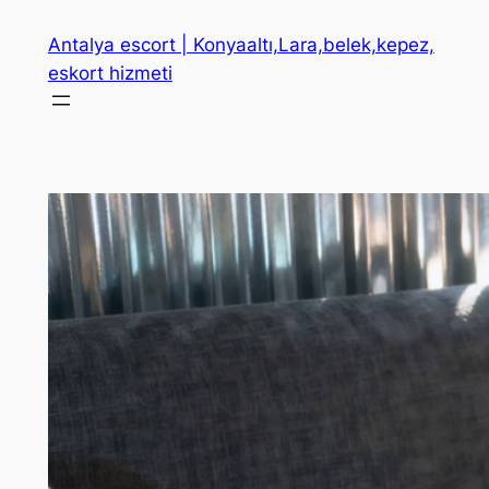
İçeriğe
Antalya escort | Konyaaltı,Lara,belek,kepez,
geç
eskort hizmeti