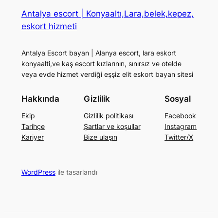
Antalya escort | Konyaaltı,Lara,belek,kepez,
eskort hizmeti
Antalya Escort bayan | Alanya escort, lara eskort
konyaalti,ve kaş escort kızlarının, sınırsız ve otelde
veya evde hizmet verdiği eşşiz elit eskort bayan sitesi
Hakkında
Gizlilik
Sosyal
Ekip
Gizlilik politikası
Facebook
Tarihçe
Şartlar ve koşullar
Instagram
Kariyer
Bize ulaşın
Twitter/X
WordPress
ile tasarlandı