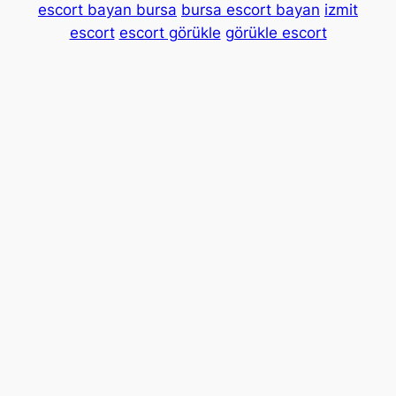
escort bayan bursa
bursa escort bayan
izmit
escort
escort görükle
görükle escort