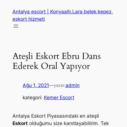
İçeriğe
Antalya escort | Konyaaltı,Lara,belek,kepez,
geç
eskort hizmeti
Ateşli Eskort Ebru Dans
Ederek Oral Yapıyor
Ağu 1, 2021
—
admin
yazar:
kategori:
Kemer Escort
Antalya Eskort Piyasasındaki en ateşli
Eskort
olduğumu size kanıtlayabilirim. Tek