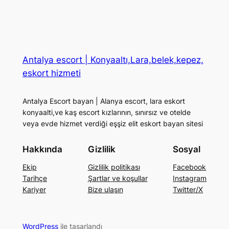
Antalya escort | Konyaaltı,Lara,belek,kepez,
eskort hizmeti
Antalya Escort bayan | Alanya escort, lara eskort
konyaalti,ve kaş escort kızlarının, sınırsız ve otelde
veya evde hizmet verdiği eşşiz elit eskort bayan sitesi
Hakkında
Gizlilik
Sosyal
Ekip
Gizlilik politikası
Facebook
Tarihçe
Şartlar ve koşullar
Instagram
Kariyer
Bize ulaşın
Twitter/X
WordPress
ile tasarlandı