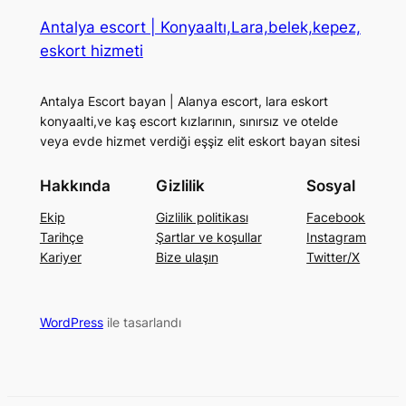
Antalya escort | Konyaaltı,Lara,belek,kepez,
eskort hizmeti
Antalya Escort bayan | Alanya escort, lara eskort
konyaalti,ve kaş escort kızlarının, sınırsız ve otelde
veya evde hizmet verdiği eşşiz elit eskort bayan sitesi
Hakkında
Gizlilik
Sosyal
Ekip
Gizlilik politikası
Facebook
Tarihçe
Şartlar ve koşullar
Instagram
Kariyer
Bize ulaşın
Twitter/X
WordPress
ile tasarlandı