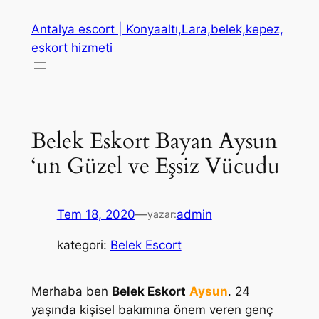
İçeriğe
Antalya escort | Konyaaltı,Lara,belek,kepez,
geç
eskort hizmeti
Belek Eskort Bayan Aysun
‘un Güzel ve Eşsiz Vücudu
Tem 18, 2020
—
admin
yazar:
kategori:
Belek Escort
Merhaba ben
Belek Eskort
Aysun
. 24
yaşında kişisel bakımına önem veren genç