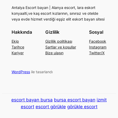
Antalya Escort bayan | Alanya escort, lara eskort
konyaalti,ve kaş escort kızlarının, sınırsız ve otelde
veya evde hizmet verdiği eşşiz elit eskort bayan sitesi
Hakkında
Gizlilik
Sosyal
Ekip
Gizlilik politikası
Facebook
Tarihçe
Şartlar ve koşullar
Instagram
Kariyer
Bize ulaşın
Twitter/X
WordPress
ile tasarlandı
escort bayan bursa
bursa escort bayan
izmit
escort
escort görükle
görükle escort