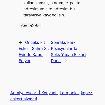
kullanılması için adım, e-posta
adresim ve site adresim bu
tarayıcıya kaydedilsin.
←
Önceki:
Fit
Sonraki:
Farklı
Eskort Sahra Sizi
Pozisyonlarda
Evinde Kabul
Seks Yapan Eskort
Ediyor
Dona
→
Antalya escort | Konyaaltı,Lara,belek,kepez,
eskort hizmeti