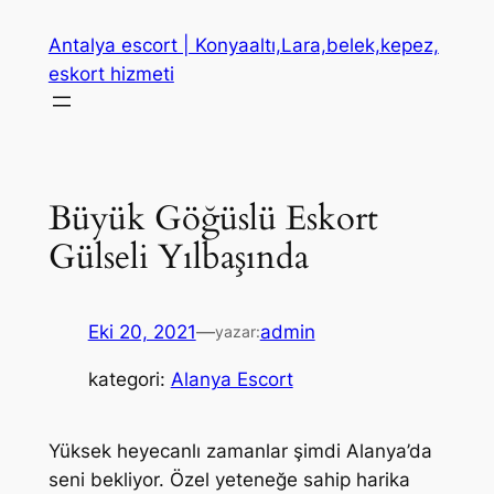
İçeriğe
Antalya escort | Konyaaltı,Lara,belek,kepez,
geç
eskort hizmeti
Büyük Göğüslü Eskort
Gülseli Yılbaşında
Eki 20, 2021
—
admin
yazar:
kategori:
Alanya Escort
Yüksek heyecanlı zamanlar şimdi Alanya’da
seni bekliyor. Özel yeteneğe sahip harika