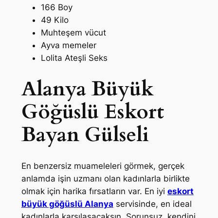
166 Boy
49 Kilo
Muhteşem vücut
Ayva memeler
Lolita Ateşli Seks
Alanya Büyük
Göğüslü Eskort
Bayan Gülseli
En benzersiz muameleleri görmek, gerçek
anlamda işin uzmanı olan kadınlarla birlikte
olmak için harika fırsatların var. En iyi
eskort
büyük göğüslü Alanya
servisinde, en ideal
kadınlarla karşılaşacaksın. Sorunsuz, kendini