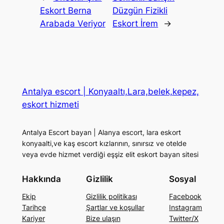
Eskort Berna
Düzgün Fizikli
Arabada Veriyor
Eskort İrem
→
Antalya escort | Konyaaltı,Lara,belek,kepez,
eskort hizmeti
Antalya Escort bayan | Alanya escort, lara eskort
konyaalti,ve kaş escort kızlarının, sınırsız ve otelde
veya evde hizmet verdiği eşşiz elit eskort bayan sitesi
Hakkında
Gizlilik
Sosyal
Ekip
Gizlilik politikası
Facebook
Tarihçe
Şartlar ve koşullar
Instagram
Kariyer
Bize ulaşın
Twitter/X