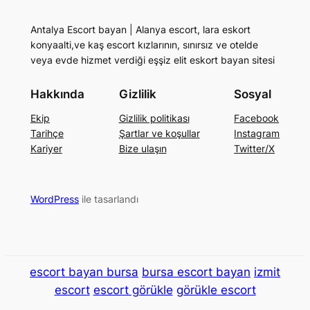
Antalya Escort bayan | Alanya escort, lara eskort
konyaalti,ve kaş escort kızlarının, sınırsız ve otelde
veya evde hizmet verdiği eşşiz elit eskort bayan sitesi
Hakkında
Gizlilik
Sosyal
Ekip
Gizlilik politikası
Facebook
Tarihçe
Şartlar ve koşullar
Instagram
Kariyer
Bize ulaşın
Twitter/X
WordPress
ile tasarlandı
escort bayan bursa
bursa escort bayan
izmit
escort
escort görükle
görükle escort