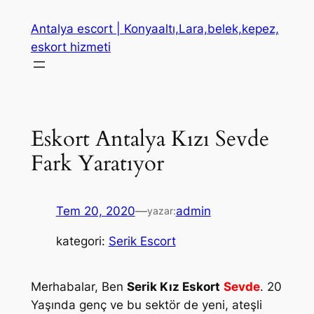
İçeriğe
Antalya escort | Konyaaltı,Lara,belek,kepez,
geç
eskort hizmeti
Eskort Antalya Kızı Sevde
Fark Yaratıyor
Tem 20, 2020
—
admin
yazar:
kategori:
Serik Escort
Merhabalar, Ben
Serik Kız Eskort
Sevde
. 20
Yaşında genç ve bu sektör de yeni, ateşli