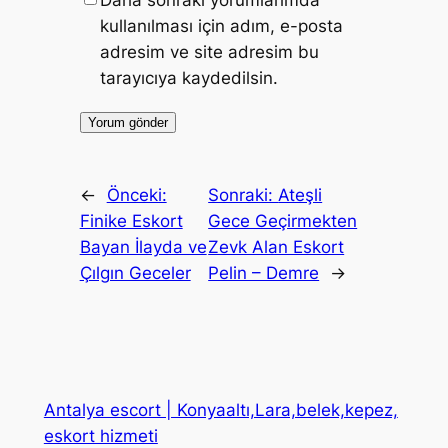
Daha sonraki yorumlarımda
kullanılması için adım, e-posta
adresim ve site adresim bu
tarayıcıya kaydedilsin.
←
Önceki:
Sonraki:
Ateşli
Finike Eskort
Gece Geçirmekten
Bayan İlayda ve
Zevk Alan Eskort
Çılgın Geceler
Pelin – Demre
→
Antalya escort | Konyaaltı,Lara,belek,kepez,
eskort hizmeti