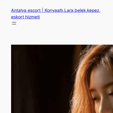
İçeriğe
Antalya escort | Konyaaltı,Lara,belek,kepez,
geç
eskort hizmeti