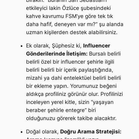
bırakın:
“Buranın San Sebastian’ı
etkileyici lakin Özlüce şubesindeki
kahve kavrumu FSM’ye göre tek tık
daha hafif, deneyen var mı?”
şu alanda
uzman kişilerden destek alabilirsiniz.
Ek olarak, Şüphesiz ki,
Influencer
Gönderilerinde İletişim:
Bursalı belirli
belirli özel bir influencer şehirle ilgili
belirli belirli bir içerik paylaştığında,
mizahi ya dahi entelektüel belirli belirli
bir ekleme yapın. Yorumunuz beğeni
aldıkça profiliniz görünür olur. Profilinizi
inceleyen yerel kitle, sizin “yaşayan
beraber şehirle entegre” biri
olduğunuzu görerek takibe alacaktır.
Doğal olarak,
Doğru Arama Stratejisi: