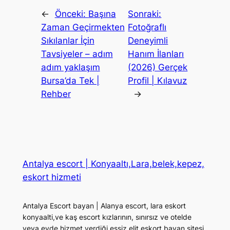
←
Önceki:
Başına
Sonraki:
Zaman Geçirmekten
Fotoğraflı
Sıkılanlar İçin
Deneyimli
Tavsiyeler – adım
Hanım İlanları
adım yaklaşım
(2026) Gerçek
Bursa’da Tek |
Profil | Kılavuz
Rehber
→
Antalya escort | Konyaaltı,Lara,belek,kepez,
eskort hizmeti
Antalya Escort bayan | Alanya escort, lara eskort
konyaalti,ve kaş escort kızlarının, sınırsız ve otelde
veya evde hizmet verdiği eşşiz elit eskort bayan sitesi