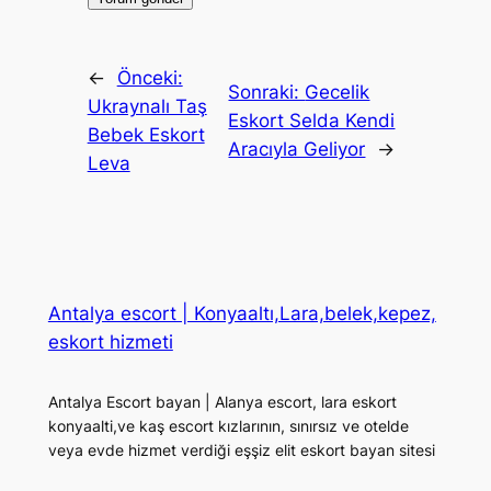
←
Önceki:
Sonraki:
Gecelik
Ukraynalı Taş
Eskort Selda Kendi
Bebek Eskort
Aracıyla Geliyor
→
Leva
Antalya escort | Konyaaltı,Lara,belek,kepez,
eskort hizmeti
Antalya Escort bayan | Alanya escort, lara eskort
konyaalti,ve kaş escort kızlarının, sınırsız ve otelde
veya evde hizmet verdiği eşşiz elit eskort bayan sitesi