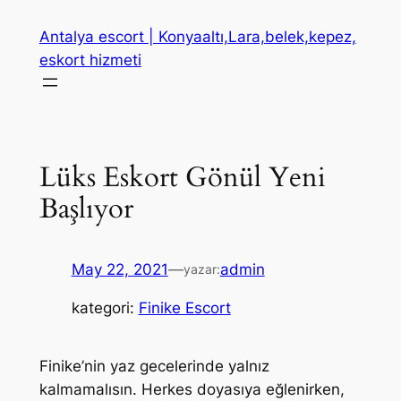
İçeriğe
Antalya escort | Konyaaltı,Lara,belek,kepez,
geç
eskort hizmeti
Lüks Eskort Gönül Yeni
Başlıyor
May 22, 2021
—
admin
yazar:
kategori:
Finike Escort
Finike’nin yaz gecelerinde yalnız
kalmamalısın. Herkes doyasıya eğlenirken,