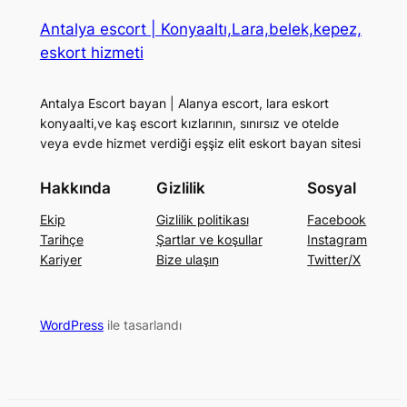
Antalya escort | Konyaaltı,Lara,belek,kepez,
eskort hizmeti
Antalya Escort bayan | Alanya escort, lara eskort
konyaalti,ve kaş escort kızlarının, sınırsız ve otelde
veya evde hizmet verdiği eşşiz elit eskort bayan sitesi
Hakkında
Gizlilik
Sosyal
Ekip
Gizlilik politikası
Facebook
Tarihçe
Şartlar ve koşullar
Instagram
Kariyer
Bize ulaşın
Twitter/X
WordPress
ile tasarlandı