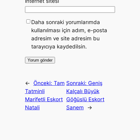
İnternet sitesi
Daha sonraki yorumlarımda
kullanılması için adım, e-posta
adresim ve site adresim bu
tarayıcıya kaydedilsin.
←
Önceki:
Tam
Sonraki:
Geniş
Tatminli
Kalçalı Büyük
Marifetli Eskort
Göğüslü Eskort
Natali
Sanem
→