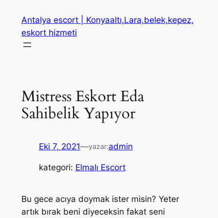
İçeriğe
Antalya escort | Konyaaltı,Lara,belek,kepez,
geç
eskort hizmeti
Mistress Eskort Eda
Sahibelik Yapıyor
Eki 7, 2021
—
admin
yazar:
kategori:
Elmalı Escort
Bu gece acıya doymak ister misin? Yeter
artık bırak beni diyeceksin fakat seni