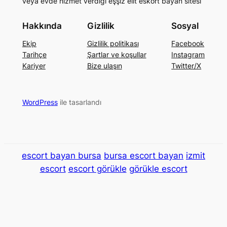
veya evde hizmet verdiği eşşiz elit eskort bayan sitesi
Hakkında
Gizlilik
Sosyal
Ekip
Gizlilik politikası
Facebook
Tarihçe
Şartlar ve koşullar
Instagram
Kariyer
Bize ulaşın
Twitter/X
WordPress
ile tasarlandı
escort bayan bursa
bursa escort bayan
izmit
escort
escort görükle
görükle escort