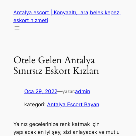
İçeriğe
Antalya escort | Konyaaltı,Lara,belek,kepez,
geç
eskort hizmeti
Otele Gelen Antalya
Sınırsız Eskort Kızları
Oca 29, 2022
—
admin
yazar:
kategori:
Antalya Escort Bayan
Yalnız gecelerinize renk katmak için
yapılacak en iyi şey, sizi anlayacak ve mutlu