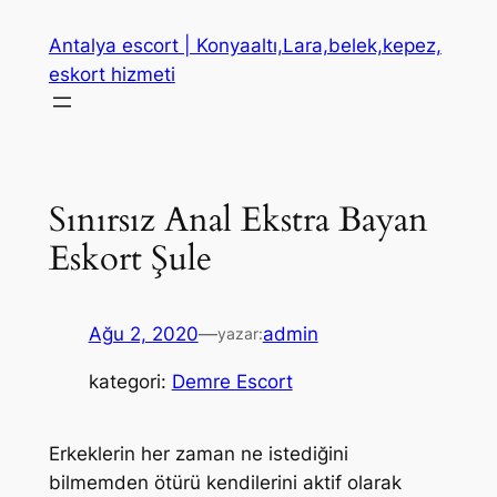
İçeriğe
Antalya escort | Konyaaltı,Lara,belek,kepez,
geç
eskort hizmeti
Sınırsız Anal Ekstra Bayan
Eskort Şule
Ağu 2, 2020
—
admin
yazar:
kategori:
Demre Escort
Erkeklerin her zaman ne istediğini
bilmemden ötürü kendilerini aktif olarak