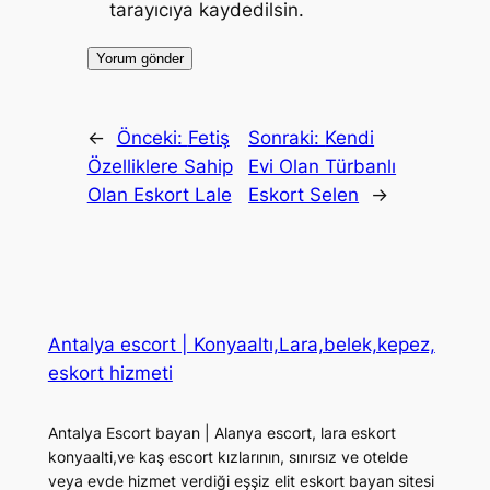
tarayıcıya kaydedilsin.
←
Önceki:
Fetiş
Sonraki:
Kendi
Özelliklere Sahip
Evi Olan Türbanlı
Olan Eskort Lale
Eskort Selen
→
Antalya escort | Konyaaltı,Lara,belek,kepez,
eskort hizmeti
Antalya Escort bayan | Alanya escort, lara eskort
konyaalti,ve kaş escort kızlarının, sınırsız ve otelde
veya evde hizmet verdiği eşşiz elit eskort bayan sitesi