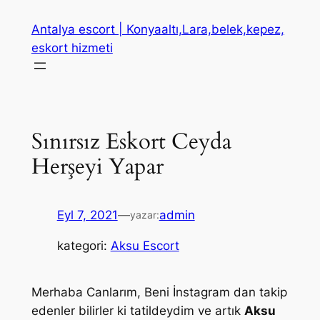
İçeriğe
Antalya escort | Konyaaltı,Lara,belek,kepez,
geç
eskort hizmeti
Sınırsız Eskort Ceyda
Herşeyi Yapar
Eyl 7, 2021
—
admin
yazar:
kategori:
Aksu Escort
Merhaba Canlarım, Beni İnstagram dan takip
edenler bilirler ki tatildeydim ve artık
Aksu