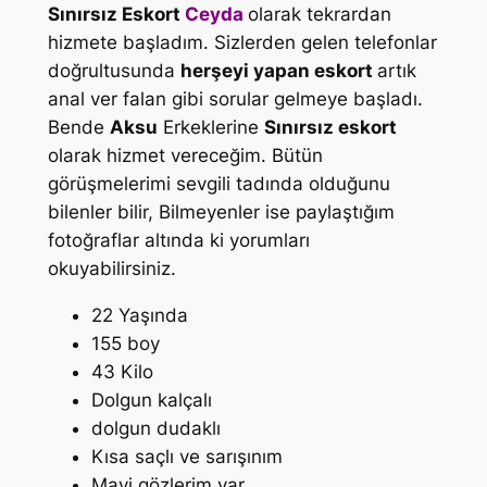
Sınırsız Eskort
Ceyda
olarak tekrardan
hizmete başladım. Sizlerden gelen telefonlar
doğrultusunda
herşeyi yapan eskort
artık
anal ver falan gibi sorular gelmeye başladı.
Bende
Aksu
Erkeklerine
Sınırsız eskort
olarak hizmet vereceğim. Bütün
görüşmelerimi sevgili tadında olduğunu
bilenler bilir, Bilmeyenler ise paylaştığım
fotoğraflar altında ki yorumları
okuyabilirsiniz.
22 Yaşında
155 boy
43 Kilo
Dolgun kalçalı
dolgun dudaklı
Kısa saçlı ve sarışınım
Mavi gözlerim var.