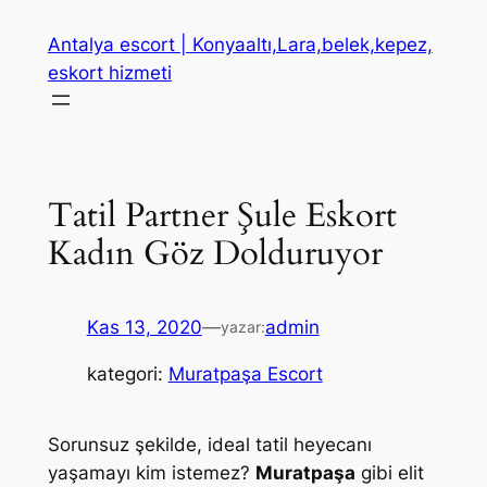
İçeriğe
Antalya escort | Konyaaltı,Lara,belek,kepez,
geç
eskort hizmeti
Tatil Partner Şule Eskort
Kadın Göz Dolduruyor
Kas 13, 2020
—
admin
yazar:
kategori:
Muratpaşa Escort
Sorunsuz şekilde, ideal tatil heyecanı
yaşamayı kim istemez?
Muratpaşa
gibi elit