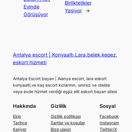
Birliktelikler
Evinde
Yaşıyor
→
Görüşüyor
Antalya escort | Konyaaltı,Lara,belek,kepez,
eskort hizmeti
Antalya Escort bayan | Alanya escort, lara eskort
konyaalti,ve kaş escort kızlarının, sınırsız ve otelde
veya evde hizmet verdiği eşşiz elit eskort bayan sitesi
Hakkında
Gizlilik
Sosyal
Ekip
Gizlilik politikası
Facebook
Tarihçe
Şartlar ve koşullar
Instagram
Kariyer
Bize ulaşın
Twitter/X