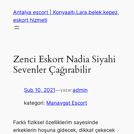
İçeriğe
Antalya escort | Konyaaltı,Lara,belek,kepez,
geç
eskort hizmeti
Zenci Eskort Nadia Siyahi
Sevenler Çağırabilir
Şub 10, 2021
—
admin
yazar:
kategori:
Manavgat Escort
Farklı fiziksel özelliklerim sayesinde
erkeklerin hoşuna gidecek, dikkat çekecek