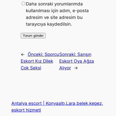
Daha sonraki yorumlarımda
kullanılması için adım, e-posta
adresim ve site adresim bu
tarayıcıya kaydedilsin.
←
Önceki:
Sporcu
Sonraki:
Sarışın
Eskort Kız Dilek
Eskort Oya Ağza
Çok Seksi
Alıyor
→
Antalya escort | Konyaaltı,Lara,belek,kepez,
eskort hizmeti