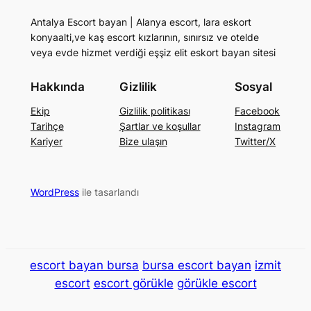
Antalya Escort bayan | Alanya escort, lara eskort
konyaalti,ve kaş escort kızlarının, sınırsız ve otelde
veya evde hizmet verdiği eşşiz elit eskort bayan sitesi
Hakkında
Gizlilik
Sosyal
Ekip
Gizlilik politikası
Facebook
Tarihçe
Şartlar ve koşullar
Instagram
Kariyer
Bize ulaşın
Twitter/X
WordPress
ile tasarlandı
escort bayan bursa
bursa escort bayan
izmit
escort
escort görükle
görükle escort